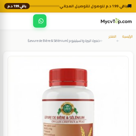
🚚
باقي 199 د.م للوصول للتوصيل المجاني
باقي 199 د.م
☰
MycvTop
الرئيسية
المتجر
خميرة البيرة والسيلينيوم (Levure de Bière & Sélénium)
←
←