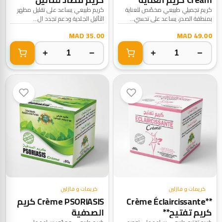
بالصدر**
كريم تجميلي طبيعي مخصّص للعناية
كريم طبيعي يساعد على تقليل مظهر
بمنطقة الصدر، يساعد على تحسي...
الثآليل الجلدية ودعم تجدد ال...
35.00 MAD
49.00 MAD
+
−
+
−
كريمات و فازلين
كريمات و فازلين
**Crème Éclaircissante
Crème PSORIASIS كريم
كريم تفتيح**
الصدفية