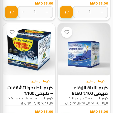
35.00 MAD
35.00 MAD
+
−
+
−
كريمات و فازلين
كريمات و فازلين
كريم النيلة الزرقاء –
كريم الجليد والتشققات
طبيعي 100% BLEU
– طبيعي 100%
ENGELURES &
INDIGO – Crème | 100%
كريم طبيعي مستخلص من النيلة
كريم طبيعي يساعد على حماية البشرة
الزرقاء، يساعد على تحسين مظهر ال...
من الجليد والبرد القارس، و...
GERÇURES – Crème |
Naturel
100% Naturel
35.00 MAD
35.00 MAD