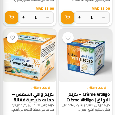
35.00 MAD
35.00 MAD
+
−
+
−
كريمات و فازلين
كريمات و فازلين
Crème Vitiligo – كريم
كريم واقي الشمس –
البهاق Crème Vitiligo |
حماية طبيعية فعّالة
Crème Solaire | 100%
100% Naturel
كريم طبيعي للعناية بالبشرة، يساعد على
كريم واقي الشمس بتركيبة طبيعية
تقليل مظهر البقع البيض...
يساعد على حماية البشرة من أشع...
Naturel