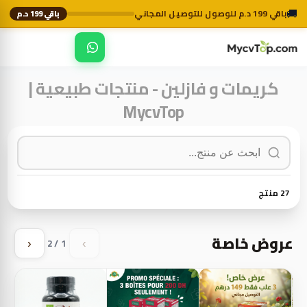
🚚
باقي 199 د.م للوصول للتوصيل المجاني
باقي 199 د.م
☰
MycvTop
كريمات و فازلين - منتجات طبيعية |
MycvTop
27 منتج
عروض خاصة
1 / 2
‹
›