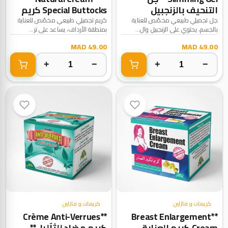
التنحيف بالزنجبيل
Special Buttocks كريم
والفلفل الحار جلّ العناية
العناية وتجميل الأرداف**
جل تجميلي طبيعي مخصّص للعناية
كريم تجميلي طبيعي مخصّص للعناية
بالجسم، يحتوي على الزنجبيل وال...
بمنطقة الأرداف، يساعد على تر...
بالجسم
49.00 MAD
49.00 MAD
+
−
+
−
كريمات و فازلين
كريمات و فازلين
**Crème Anti-Verrues
**Breast Enlargement
Cream كريم العناية
كريم مضاد للثآليل**