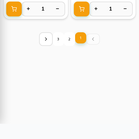
+
−
+
−
1
3
2