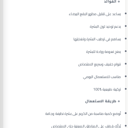
🔹
الفوائد
يساعد على تقليل مظهر البقع البيضاء
يدعم توحيد لون البشرة
يساهم في ترطيب البشرة وتغذيتها
يمنح نعومة وراحة للبشرة
قوام خفيف وسريع الامتصاص
مناسب للاستعمال اليومي
تركيبة طبيعية %100
🔹
طريقة الاستعمال
تُوضع كمية مناسبة من الكريم على بشرة نظيفة وجافة
يُدلّك بلطف على المناطق المعنية حتى الامتصاص