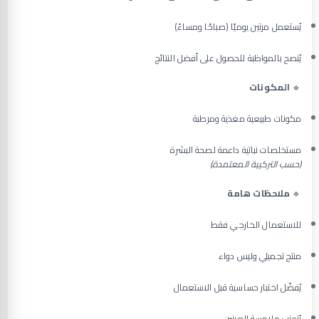
يُستعمل مرتين يوميًا (صباحًا ومساءً)
يُنصح بالمواظبة للحصول على أفضل النتائج
🔹
المكونات
مكونات طبيعية مغذية ومرطبة
مستخلصات نباتية داعمة لصحة البشرة
(حسب التركيبة المعتمدة)
🔹
ملاحظات هامة
للاستعمال الخارجي فقط
منتج تجميلي وليس دواء
يُفضّل اختبار حساسية قبل الاستعمال
يُتجنب ملامسة العينين