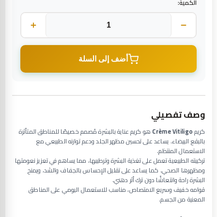
الكمية:
أضف إلى السلة
وصف تفصيلي
كريم
Crème Vitiligo
هو كريم عناية بالبشرة مُصمم خصيصًا للمناطق المتأثرة
بالبقع البيضاء. يساعد على تحسين مظهر الجلد ودعم توازنه الطبيعي مع
الاستعمال المنتظم.
تركيبته الطبيعية تعمل على تغذية البشرة وترطيبها، مما يساهم في تعزيز نعومتها
ومظهرها الصحي. كما يساعد على تقليل الإحساس بالجفاف والشد، ويمنح
البشرة راحة وانتعاشًا دون ترك أثر دهني.
قوامه خفيف وسريع الامتصاص، مناسب للاستعمال اليومي على المناطق
المعنية من الجسم.