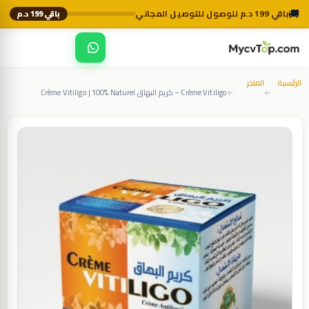
🚚
باقي 199 د.م للوصول للتوصيل المجاني
باقي 199 د.م
☰
MycvTop
الرئيسية
المتجر
Crème Vitiligo – كريم البهاق Crème Vitiligo | 100% Naturel
←
←