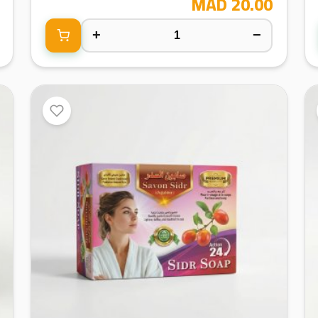
20.00 MAD
+
−