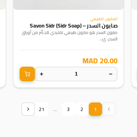
الصابون الطبيعي
صابون السدر – Savon Sidr (Sidr Soap)
صابون السدر هو صابون طبيعي تقليدي مُحضَّر من أوراق
السدر، يُ...
20.00 MAD
+
−
21
...
3
2
1