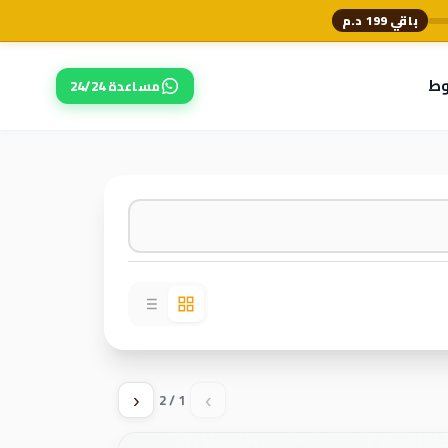
باقي 199 د.م
وط
مساعدة 24/24
1 / 2
‹
›