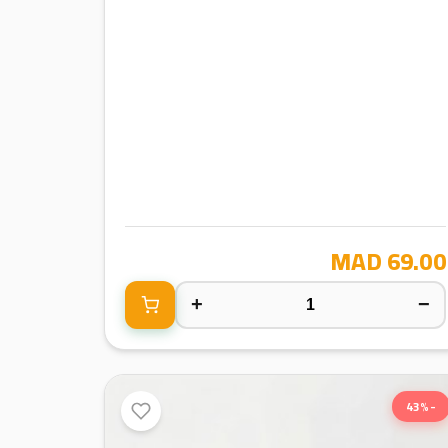
69.00 MAD
+
−
-43%