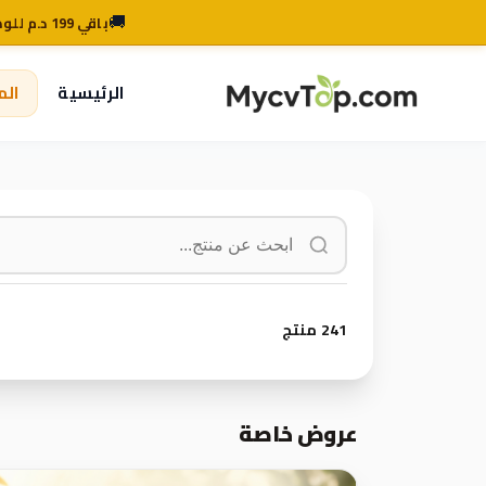
🚚
باقي 199 د.م للوصول للتوصيل المجاني
MycvTop
الرئيسية
الم
241 منتج
عروض خاصة