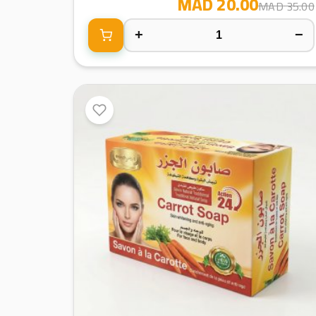
20.00 MAD
35.00 MAD
+
−