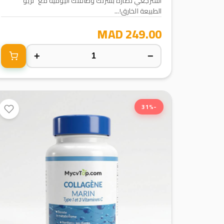
استرجعي نضارة بشرتك وطاقتك اليومية مع "تريو"
الطبيعة الخارق!...
249.00 MAD
+
−
-31%