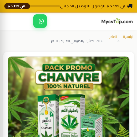
🚚
باقي 199 د.م للوصول للتوصيل المجاني
باقي 199 د.م
☰
MycvTop
الرئيسية
المتجر
باك الحشيش الطبيعي للعناية بالشعر
←
←