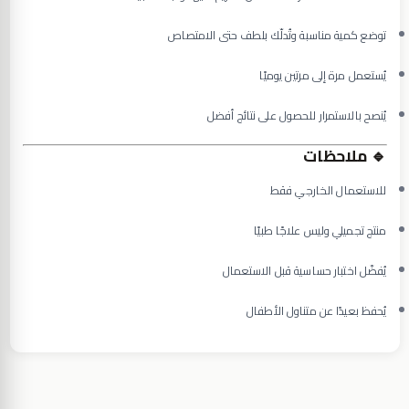
توضع كمية مناسبة وتُدلّك بلطف حتى الامتصاص
يُستعمل مرة إلى مرتين يوميًا
يُنصح بالاستمرار للحصول على نتائج أفضل
🔹
ملاحظات
للاستعمال الخارجي فقط
منتج تجميلي وليس علاجًا طبيًا
يُفضّل اختبار حساسية قبل الاستعمال
يُحفظ بعيدًا عن متناول الأطفال