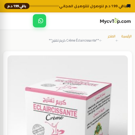
🚚
باقي 199 د.م للوصول للتوصيل المجاني
باقي 199 د.م
☰
MycvTop
الرئيسية
المتجر
**Crème Éclaircissante كريم تفتيح**
←
←