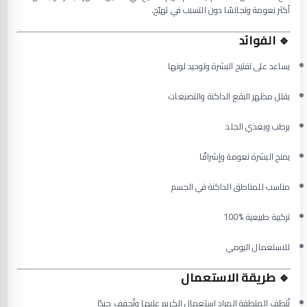
أكثر نعومة وتجانسًا دون التسبب في تهيّج.
🔹
الفوائد
يساعد على تفتيح البشرة وتوحيد لونها
يقلل مظهر البقع الداكنة والتصبغات
يرطب ويغذي الجلد
يمنح البشرة نعومة وإشراقًا
مناسب للمناطق الداكنة في الجسم
تركيبة طبيعية %100
للاستعمال اليومي
🔹
طريقة الاستعمال
تُنظف المنطقة المراد استعمال الكريم عليها وتُجفف جيدًا