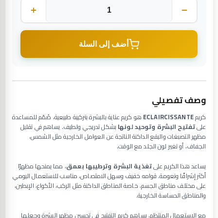
أضف إلى السلة
وصف تفصيلي
كريم
ECLAIRCISSANTE
هو كريم عناية بالبشرة بتركيبة طبيعية، صُمّم للمساعدة
على
تفتيح البشرة وتوحيد لونها
بشكل تدريجي ولطيف. يساهم في تقليل
مظهر التصبغات والبقع الداكنة الناتجة عن العوامل الخارجية مثل الشمس،
الجفاف، أو تغير لون الجلد مع الوقت.
يساعد هذا الكريم على
تغذية البشرة وترطيبها بعمق
، مما يمنحها مظهرًا
أكثر إشراقًا ونعومة. قوامه خفيف وسهل الامتصاص، مناسب للاستعمال اليومي
على مختلف مناطق الجسم، خاصة المناطق الداكنة مثل الركب، الأكواع، الإبطين،
والمناطق الحساسة الخارجية.
مع الاستعمال المنتظم، يساهم كريم التفتيح في تحسين مظهر البشرة وجعلها