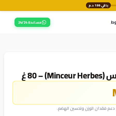
باقي 199 د.م
وط
مساعدة 24/24
Mince غ
دعم فقدان الوزن وتحسين الهضم.