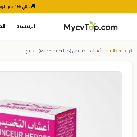
🚚
باقي 199 د.م للوصول للتوصيل المجاني
MycvTop
الرئيسية
الم
الرئيسية
المتجر
أعشاب التخسيس (Minceur Herbes) – 80 غ
←
←