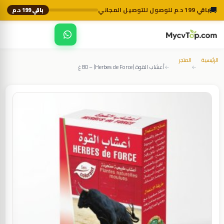
🚚
باقي 199 د.م للوصول للتوصيل المجاني
باقي 199 د.م
☰
MycvTop
الرئيسية
المتجر
أعشاب القوة (Herbes de Force) – 80 غ
←
←