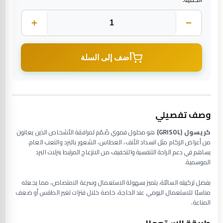
أضف إلى السلة
وصف تفصيلي
كريسول (GRISOL)
هو محلول فموي صُمّم لمرافقة الأشخاص الذين يعانون
من أعراض الزكام مثل انسداد الأنف، العطاس، الشعور بالبرد والتعب العام.
يساهم في دعم الراحة التنفسية والتخفيف من الانزعاج المرتبط بنزلات البرد
الموسمية.
بفضل تركيبته السائلة، يتميز بسهولة الاستعمال وسرعة الامتصاص، مما يجعله
مناسبًا للاستعمال اليومي عند الحاجة، خاصة خلال فترات تغير الطقس أو ضعف
المناعة.