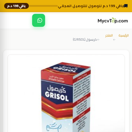
🚚
باقي 199 د.م للوصول للتوصيل المجاني
باقي 199 د.م
☰
MycvTop
الرئيسية
المتجر
كريسول (GRISOL)
←
←