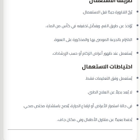
طريقة الاستعمال
يُرجّ القارورة جيدًا قبل الاستعمال.
يُؤخذ عن طريق الفم، ويفضّل تخفيفه في كأس من الماء.
الالتزام بالجرعة الموصى بها والمذكورة على العبوة.
يُستعمل عند ظهور أعراض الزكام أو حسب الإرشادات.
احتياطات الاستعمال
يُستعمل وفق التعليمات فقط.
لا يُعد بديلاً عن العلاج الطبي.
في حالة استمرار الأعراض أو ارتفاع الحرارة، يُنصح باستشارة مختص صحي.
يُحفظ بعيدًا عن متناول الأطفال وفي مكان جاف.