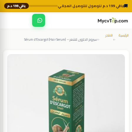
🚚
باقي 199 د.م للوصول للتوصيل المجاني
باقي 199 د.م
☰
MycvTop
الرئيسية
المتجر
سيروم الحلزون للشعر – Sérum d’Escargot (Hair Serum)
←
←