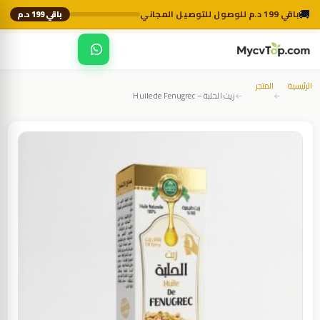
🚚
باقي 199 د.م للوصول للتوصيل المجاني
باقي 199 د.م
☰
MycvTop
الرئيسية
المتجر
زيت الحلبة – Huile de Fenugrec
←
←