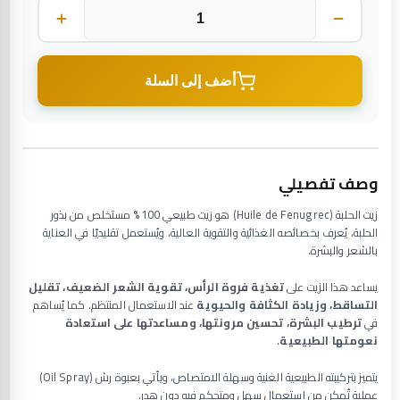
أضف إلى السلة
وصف تفصيلي
زيت الحلبة (Huile de Fenugrec) هو زيت طبيعي 100% مستخلص من بذور
الحلبة، يُعرف بخصائصه الغذائية والتقوية العالية، ويُستعمل تقليديًا في العناية
بالشعر والبشرة.
يساعد هذا الزيت على
تغذية فروة الرأس، تقوية الشعر الضعيف، تقليل
التساقط، وزيادة الكثافة والحيوية
عند الاستعمال المنتظم. كما يُساهم
في
ترطيب البشرة، تحسين مرونتها، ومساعدتها على استعادة
نعومتها الطبيعية
.
يتميز بتركيبته الطبيعية الغنية وسهلة الامتصاص، ويأتي بعبوة رش (Oil Spray)
عملية تُمكن من استعمال سهل ومتحكم فيه دون هدر.