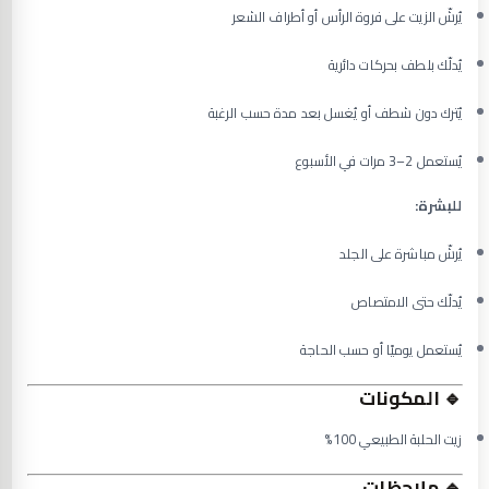
يُرشّ الزيت على فروة الرأس أو أطراف الشعر
يُدلّك بلطف بحركات دائرية
يُترك دون شطف أو يُغسل بعد مدة حسب الرغبة
يُستعمل 2–3 مرات في الأسبوع
للبشرة:
يُرشّ مباشرة على الجلد
يُدلّك حتى الامتصاص
يُستعمل يوميًا أو حسب الحاجة
🔹
المكونات
زيت الحلبة الطبيعي 100%
🔹
ملاحظات