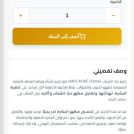
الكمية:
أضف إلى السلة
وصف تفصيلي
كريم حبّ الشباب (ANTI-ACNÉ Crème) هو كريم مُحضّر بعناية للعناية بالبشرة
المعرضة لظهور الحبوب والشوائب. يتميّز بتركيبته اللطيفة التي تساعد على
تنقية
البشرة، تهدئتها، وتقليل مظهر حبّ الشباب وآثاره
دون التسبّب في
جفاف الجلد.
يساعد هذا الكريم على
تحسين مظهر البشرة تدريجيًا
، توحيد لونها، والتقليل
من آثار الحبوب والبقع الناتجة عنها، مع دعم توازن البشرة الدهنية والمختلطة.
قوامه خفيف وسريع الامتصاص، مناسب للاستعمال اليومي، ولا يترك إحساسًا
دهنيًا.