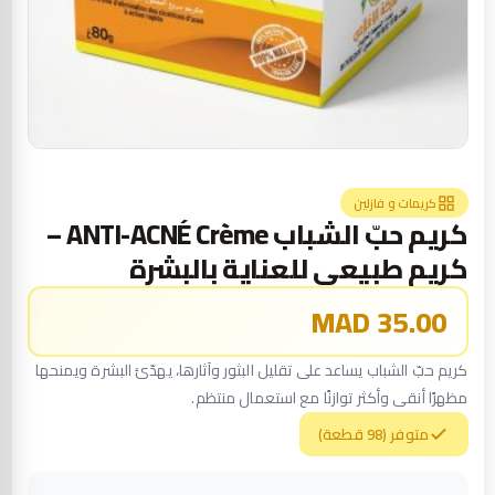
كريمات و فازلين
كريم حبّ الشباب ANTI-ACNÉ Crème –
كريم طبيعي للعناية بالبشرة
35.00 MAD
كريم حبّ الشباب يساعد على تقليل البثور وآثارها، يهدّئ البشرة ويمنحها
مظهرًا أنقى وأكثر توازنًا مع استعمال منتظم.
متوفر (98 قطعة)