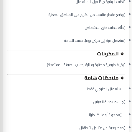
تُنظّف البشرة جيدًا قبل الاستعمال
يُوضع مقدار مناسب من الكريم على المناطق المعنية
يُدلّك بلطف حتى الامتصاص
يُستعمل مرة إلى مرتين يوميًا حسب الحاجة
🔹
المكونات
تركيبة طبيعية مختارة بعناية (حسب الصيغة المعتمدة)
🔹
ملاحظات هامة
للاستعمال الخارجي فقط
يُجنب ملامسة العينين
لا يُعد دواءً أو علاجًا طبيًا
يُحفظ بعيدًا عن متناول الأطفال