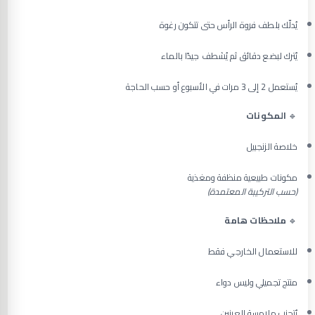
يُدلّك بلطف فروة الرأس حتى تتكون رغوة
يُترك لبضع دقائق ثم يُشطف جيدًا بالماء
يُستعمل 2 إلى 3 مرات في الأسبوع أو حسب الحاجة
🔹
المكونات
خلاصة الزنجبيل
مكونات طبيعية منظفة ومغذية
(حسب التركيبة المعتمدة)
🔹
ملاحظات هامة
للاستعمال الخارجي فقط
منتج تجميلي وليس دواء
يُتجنب ملامسة العينين