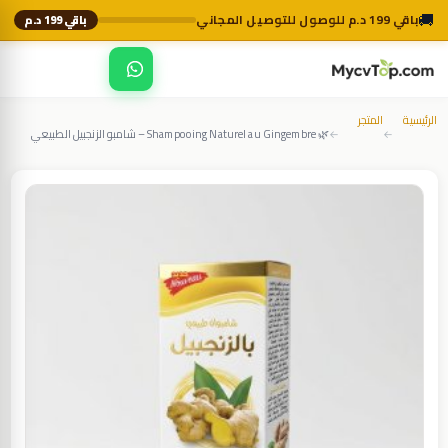
🚚
باقي 199 د.م للوصول للتوصيل المجاني
باقي 199 د.م
☰
MycvTop
الرئيسية
المتجر
🌿 Shampooing Naturel au Gingembre – شامبو الزنجبيل الطبيعي
←
←