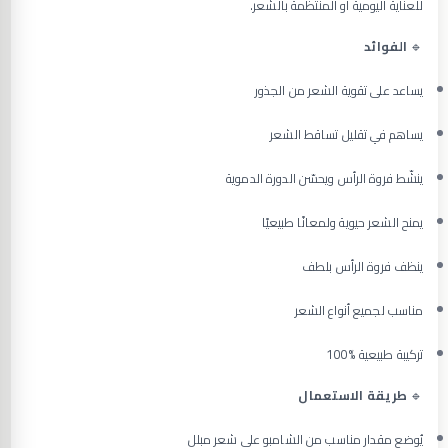
للعناية اليومية أو المنتظمة بالشعر.
🔹
الفوائد
يساعد على تقوية الشعر من الجذور
يساهم في تقليل تساقط الشعر
ينشّط فروة الرأس ويحسّن الدورة الدموية
يمنح الشعر حيوية ولمعانًا طبيعيًا
ينظف فروة الرأس بلطف
مناسب لجميع أنواع الشعر
تركيبة طبيعية %100
🔹
طريقة الاستعمال
يُوضع مقدار مناسب من الشامبو على شعر مبلل