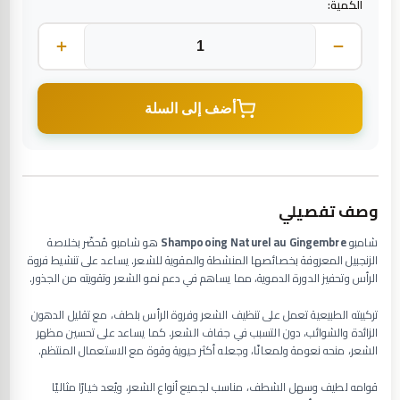
الكمية:
أضف إلى السلة
وصف تفصيلي
شامبو
Shampooing Naturel au Gingembre
هو شامبو مُحضّر بخلاصة
الزنجبيل المعروفة بخصائصها المنشطة والمقوية للشعر. يساعد على تنشيط فروة
الرأس وتحفيز الدورة الدموية، مما يساهم في دعم نمو الشعر وتقويته من الجذور.
تركيبته الطبيعية تعمل على تنظيف الشعر وفروة الرأس بلطف، مع تقليل الدهون
الزائدة والشوائب، دون التسبب في جفاف الشعر. كما يساعد على تحسين مظهر
الشعر، منحه نعومة ولمعانًا، وجعله أكثر حيوية وقوة مع الاستعمال المنتظم.
قوامه لطيف وسهل الشطف، مناسب لجميع أنواع الشعر، ويُعد خيارًا مثاليًا