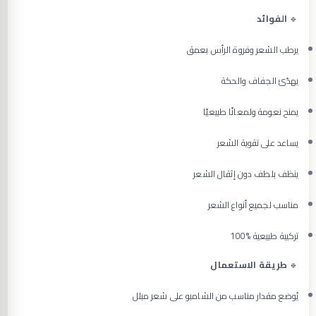
🔹
الفوائد
يرطب الشعر وفروة الرأس بعمق
يهدّئ الجفاف والحكة
يمنح نعومة ولمعانًا طبيعيًا
يساعد على تقوية الشعر
ينظف بلطف دون إثقال الشعر
مناسب لجميع أنواع الشعر
تركيبة طبيعية %100
🔹
طريقة الاستعمال
يُوضع مقدار مناسب من الشامبو على شعر مبلل