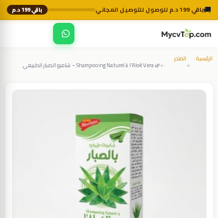
🚚
باقي 199 د.م للوصول للتوصيل المجاني
باقي 199 د.م
☰
MycvTop
الرئيسية
المتجر
🌿 Shampooing Naturel à l’Aloé Vera – شامبو الصبار الطبيعي
←
←