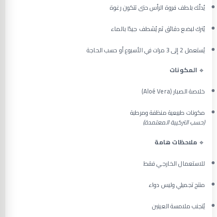
يُدلّك بلطف فروة الرأس حتى تتكون رغوة
يُترك لبضع دقائق ثم يُشطف جيدًا بالماء
يُستعمل 2 إلى 3 مرات في الأسبوع أو حسب الحاجة
🔹
المكونات
خلاصة الصبار (Aloé Vera)
مكونات طبيعية منظفة ومرطبة
(حسب التركيبة المعتمدة)
🔹
ملاحظات هامة
للاستعمال الخارجي فقط
منتج تجميلي وليس دواء
يُتجنب ملامسة العينين