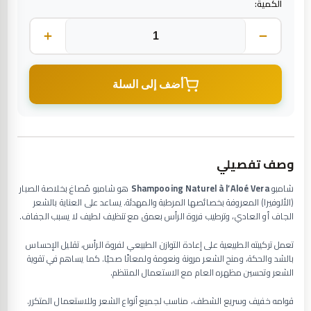
الكمية:
أضف إلى السلة
وصف تفصيلي
شامبو
Shampooing Naturel à l’Aloé Vera
هو شامبو مُصاغ بخلاصة الصبار
(الألوفيرا) المعروفة بخصائصها المرطبة والمهدئة. يساعد على العناية بالشعر
الجاف أو العادي، وترطيب فروة الرأس بعمق مع تنظيف لطيف لا يسبب الجفاف.
تعمل تركيبته الطبيعية على إعادة التوازن الطبيعي لفروة الرأس، تقليل الإحساس
بالشد والحكة، ومنح الشعر مرونة ونعومة ولمعانًا صحيًا. كما يساهم في تقوية
الشعر وتحسين مظهره العام مع الاستعمال المنتظم.
قوامه خفيف وسريع الشطف، مناسب لجميع أنواع الشعر وللاستعمال المتكرر.