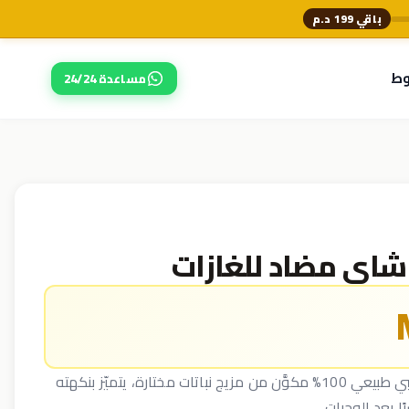
باقي 199 د.م
وط
مساعدة 24/24
شاي غازات البطن هو شاي عشبي طبيعي 100% مكوَّن من مزيج نباتات مختارة، يتميّز بنكهته
ًا بعد الوجبات.