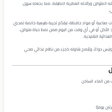
اقه المتوازن ورائحته العطرية اللطيفة، مما يجعله سهل
.
ات صناعية أو مواد حافظة، ليقدّم تجربة طبيعية خالصة لمحبي
د الأكل أو في أي وقت من اليوم ضمن نمط حياة متوازن،
لغذائية التقليدية.
يس دواءً، ويُنصح بتناوله كجزء من نظام غذائي صحي
ل
من الماء الساخن
ين يوميًا