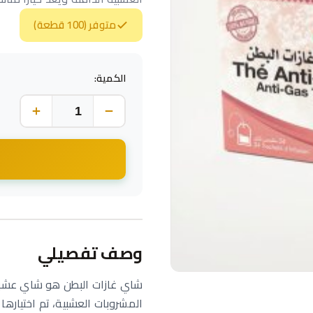
متوفر (100 قطعة)
الكمية:
وصف تفصيلي
شاي غازات البطن هو شاي عشبي
المشروبات العشبية، تم اختياره