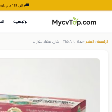
🚚
باقي 199 د.م للوصول للتوصيل المجاني
MycvTop
الرئيسية
الم
الرئيسية
المتجر
Thé Anti-Gaz – شاي مضاد للغازات
←
←