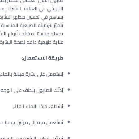
صابون اللبان العُماني مُحضَّر ب
التاريخي في العناية بالبشرة. ي
يساهم في تحسين مظهر البشرة وم
يتميّز بتركيبته الطبيعية المناسب
يجعله مناسبًا لمختلف أنواع البشر
عناية طبيعية داعم لصحة البشرة.
طريقة الاستعمال:
يُستعمل على بشرة مبللة بالماء.
يُدلّك الصابون بلطف على الوجه
يُشطف جيدًا بالماء الفاتر.
يُستعمل مرة إلى مرتين يوميًا ح
يُفضّل ترطيب البشرة بعد الاست