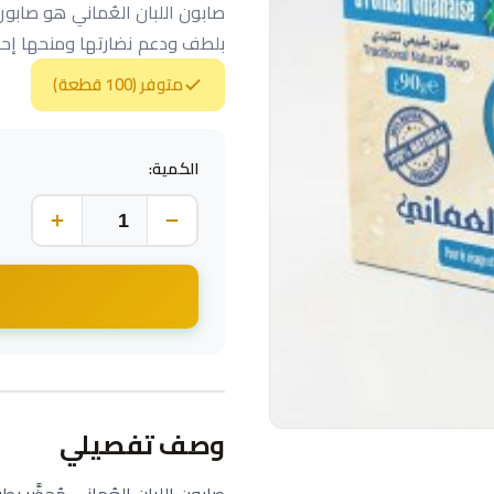
صابون اللبان العُماني هو صابون
بلطف ودعم نضارتها ومنحها إحسا
متوفر (100 قطعة)
الكمية:
وصف تفصيلي