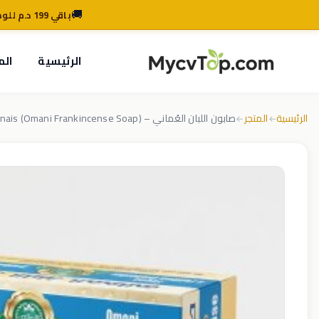
🚚
باقي 199 د.م للوصول للتوصيل المجاني
MycvTop
الرئيسية
الم
الرئيسية
المتجر
صابون اللبان العُماني – Savon à l’Oliban Omanais (Omani Frankincense Soap)
←
←