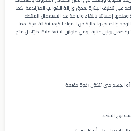
طريقة تقليدية ويعتمد على اللبان العُماني المعروف باستعماله
ساعد على تنظيف البشرة بعمق وإزالة الشوائب المتراكمة، كما
نحها إحساسًا بالنقاء والراحة عند الاستعمال المنتظم.
ة للوجه والجسم، والخالية من المواد الكيميائية القاسية، مما
ة ضمن روتين عناية يومي متوازن. لا يُعدّ علاجًا طبيًا، بل منتج
 أو الجسم حتى تتكوّن رغوة خفيفة.
سب نوع البشرة.
عمال للحصول على أفضل نتيجة.