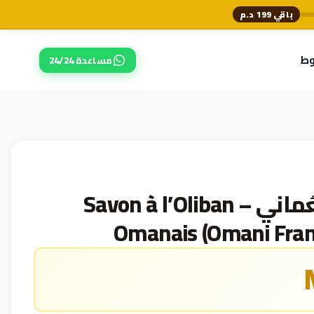
باقي 199 د.م
وط
مساعدة 24/24
صابون اللبان العُماني – Savon à l’Oliban
Omanais (Omani Fran