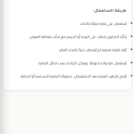
طريقة الاستعمال:
يُستعمل على بشرة مبللة بالماء.
يُدلّك الصابون بلطف على الوجه أو الجسم مع تجنّب منطقة العينين.
يُترك لفترة قصيرة ثم يُشطف جيدًا بالماء الفاتر.
يُستعمل مرة واحدة يوميًا، ويمكن الزيادة حسب تحمّل البشرة.
يُنصح بترطيب البشرة بعد الاستعمال، خصوصًا للبشرة الحساسة أو الجافة.