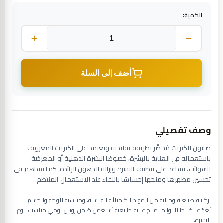
الكمية:
أضف إلى السلة
وصف تفصيلي
صابون الكبريت مُحضَّر بطريقة تقليدية ويعتمد على الكبريت المعروف
باستعماله في العناية بالبشرة، خصوصًا البشرة الدهنية أو المعرضة
للشوائب. يساعد على تنظيف البشرة وإزالة الدهون الزائدة، كما يساهم في
تحسين مظهرها ومنحها إحساسًا بالنقاء عند الاستعمال المنتظم.
تركيبته طبيعية وخالية من المواد الكيميائية القاسية، ومناسبة للوجه والجسم. لا
يُعدّ علاجًا طبيًا، وإنما منتج عناية طبيعية يُستعمل ضمن روتين يومي مناسب لنوع
البشرة.