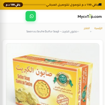
🚚
باقي 199 د.م للوصول للتوصيل المجاني
باقي 199 د.م
☰
MycvTop
الرئيسية
المتجر
صابون الكبريت – Savon au Soufre (Sulfur Soap)
←
←