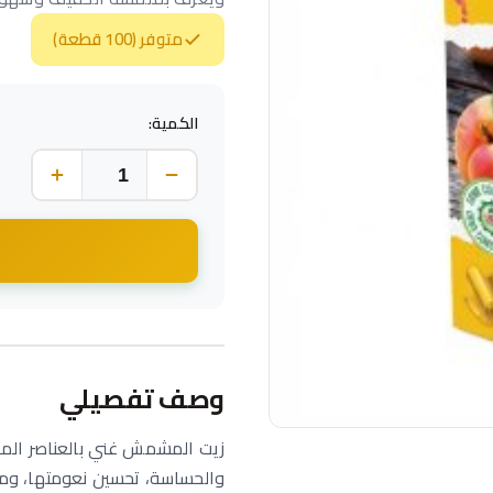
متوفر (100 قطعة)
الكمية:
وصف تفصيلي
زيت المشمش غني بالعناصر المر
والحساسة، تحسين نعومتها، ومنح