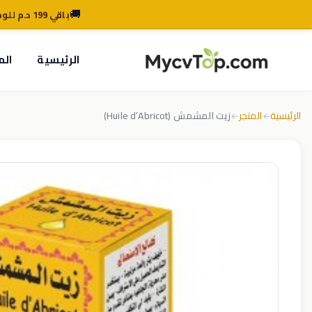
🚚
باقي 199 د.م للوصول للتوصيل المجاني
MycvTop
الرئيسية
الم
الرئيسية
المتجر
زيت المشمش (Huile d’Abricot)
←
←