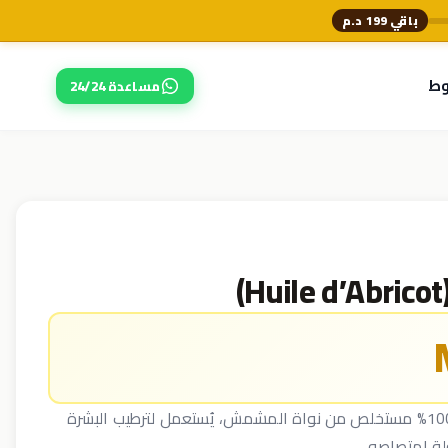
باقي 199 د.م
وط
مساعدة 24/24
زيت المشمش هو زيت طبيعي 100% مستخلص من نواة المشمش، يُستعمل لترطيب البشرة
ة امتصاصه.