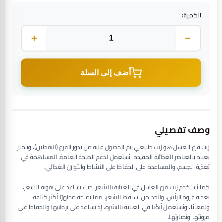
الكمية:
أضف إلى السلة
وصف تفصيلي
زيت قرع العسل هو زيت طبيعي يتم الحصول عليه من بذور القرع (اليقطين)، ويتميز
بغناه بالعناصر الغذائية المفيدة. يُستعمل لدعم الصحة العامة، المساهمة في
تغذية الجسم، والمساعدة على الحفاظ على النشاط والتوازن الغذائي.
كما يُستخدم زيت قرع العسل في العناية بالشعر، حيث يساعد على تقوية الشعر،
تغذية فروة الرأس، والحد من تساقط الشعر، مما يمنحه مظهرًا أكثر كثافة
ولمعانًا. ويُستعمل أيضًا في العناية بالبشرة، إذ يساعد على ترطيبها والحفاظ على
مرونتها ونضارتها.