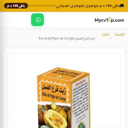
🚚
باقي 199 د.م للوصول للتوصيل المجاني
باقي 199 د.م
☰
MycvTop
الرئيسية
المتجر
زيت قرع العسل (Huile de Pépin de Courge)
←
←