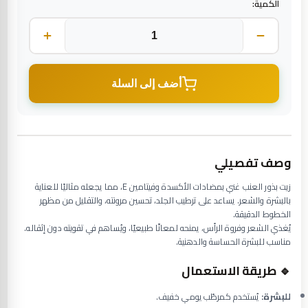
الكمية:
أضف إلى السلة
وصف تفصيلي
زيت بذور العنب غني بمضادات الأكسدة وفيتامين E، مما يجعله مثاليًا للعناية
بالبشرة والشعر. يساعد على ترطيب الجلد، تحسين مرونته، والتقليل من مظهر
الخطوط الدقيقة.
يُغذي الشعر وفروة الرأس، يمنحه لمعانًا طبيعيًا، ويُساهم في تقويته دون إثقاله.
مناسب للبشرة الحساسة والدهنية.
🔹 طريقة الاستعمال
للبشرة:
يُستخدم كمرطّب يومي خفيف.