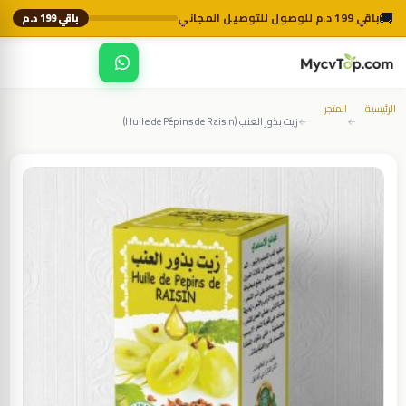
🚚
باقي 199 د.م للوصول للتوصيل المجاني
باقي 199 د.م
☰
MycvTop
الرئيسية
المتجر
زيت بذور العنب (Huile de Pépins de Raisin)
←
←